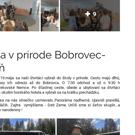
9
a v prírode Bobrovec-
ň
19.mája sa naši štvrtáci vybrali do školy v prírode. Cestu majú dlhú,
usy ich odvezú až do Bobrovca. O 7:30 odchod a už o 9:30 h
ekovské Nemce. Po šťastnej ceste, obede a ubytovaní sa štvrtáci
s okolím horského hotela a vybrali sa na krátku prechádzku.
sa na nás slniečko usmievalo..Panoráma nadherná. Ujasnili pravidlá,
vláčik. Zajtra vymýšlame - Deti Zeme. Určili sme si šefov skupín...a
ny narodeniny !