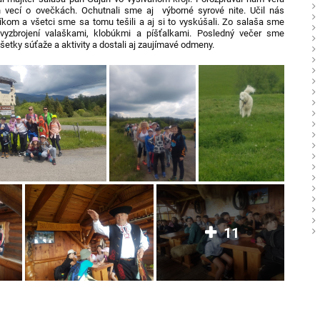
 vecí o ovečkách. Ochutnali sme aj výborné syrové nite. Učil nás
číkom a všetci sme sa tomu tešili a aj si to vyskúšali. Zo salaša sme
 vyzbrojení valaškami, klobúkmi a píšťalkami. Posledný večer sme
všetky súťaže a aktivity a dostali aj zaujímavé odmeny.
11