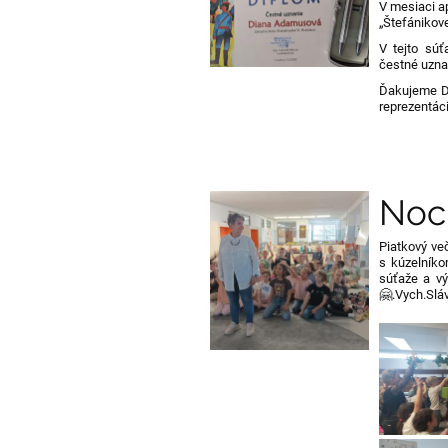
V mesiaci a
„Štefánikov
V tejto súť
čestné uzna
Ďakujeme Di
reprezentáci
Noc
Piatkový več
s kúzelníko
súťaže a vý
🤗.Vych.Slá