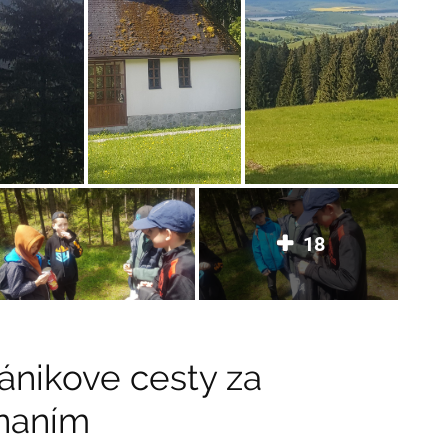
18
ánikove cesty za
naním