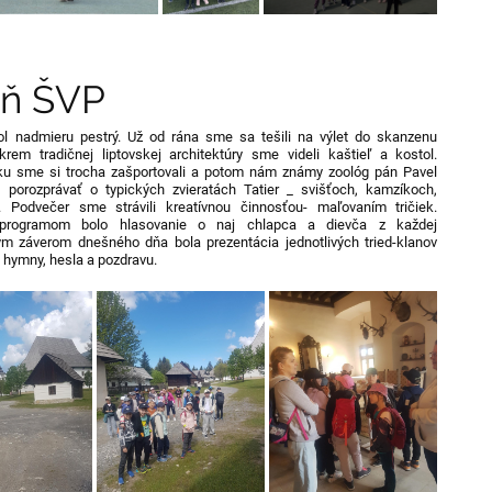
eň ŠVP
ol nadmieru pestrý. Už od rána sme sa tešili na výlet do skanzenu
Okrem tradičnej liptovskej architektúry sme videli kaštieľ a kostol.
ku sme si trocha zašportovali a potom nám známy zoológ pán Pavel
el porozprávať o typických zvieratách Tatier _ svišťoch, kamzíkoch,
 Podvečer sme strávili kreatívnou činnosťou- maľovaním tričiek.
programom bolo hlasovanie o naj chlapca a dievča z každej
ným záverom dnešného dňa bola prezentácia jednotlivých tried-klanov
, hymny, hesla a pozdravu.