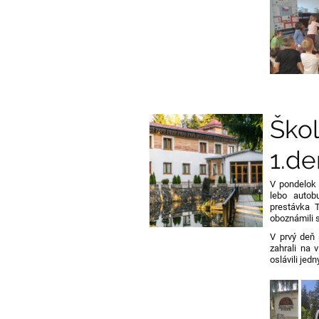
Škol
1.de
V pondelok 
lebo autob
prestávka
T
oboznámili 
V prvý deň 
zahrali na 
oslávili jed