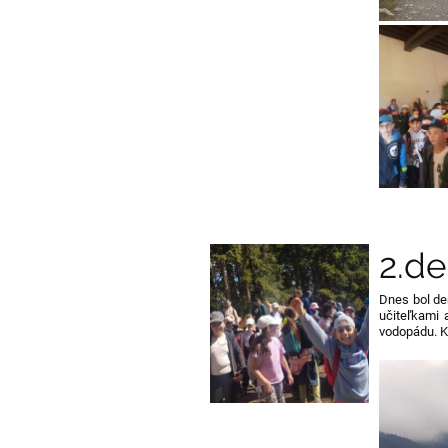
2.d
Dnes bol deň
učiteľkami 
vodopádu. K