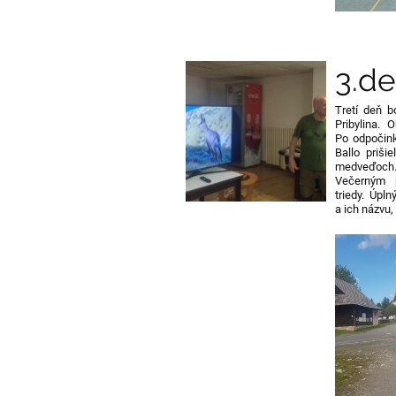
3.d
Tretí deň b
Pribylina. 
Po odpočin
Ballo priši
medveďoch.
Večerným 
triedy. Úpl
a ich názvu