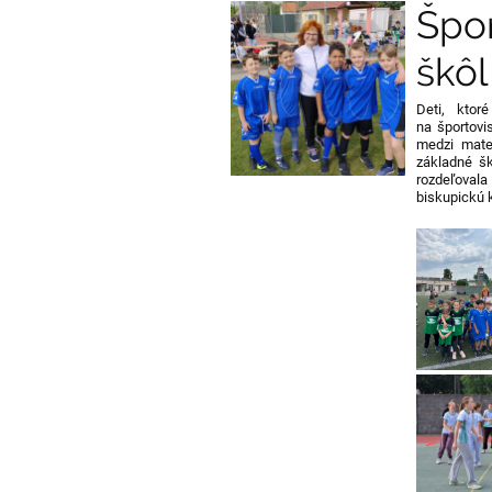
Špo
škôl
Deti, ktor
na športovi
medzi mate
základné šk
rozdeľovala
biskupickú 