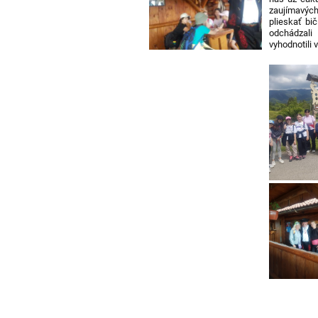
zaujímavých
plieskať bi
odchádzali
vyhodnotili 