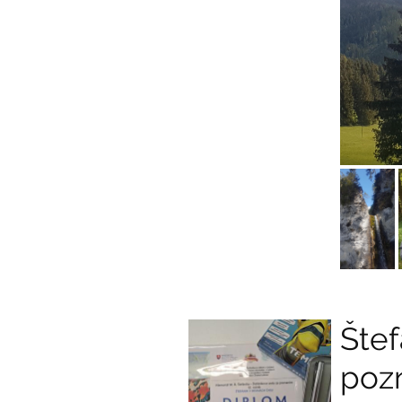
Štef
poz