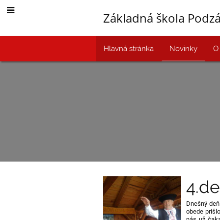
Základná škola Podz
Hlavná stránka
Novinky
O
Novinky
4.d
Dnešný deň 
obede prišl
nás už čaka