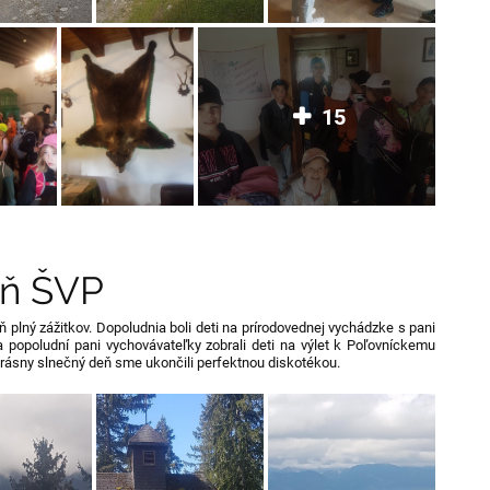
15
eň ŠVP
 plný zážitkov. Dopoludnia boli deti na prírodovednej vychádzke s pani
a popoludní pani vychovávateľky zobrali deti na výlet k Poľovníckemu
rásny slnečný deň sme ukončili perfektnou diskotékou.