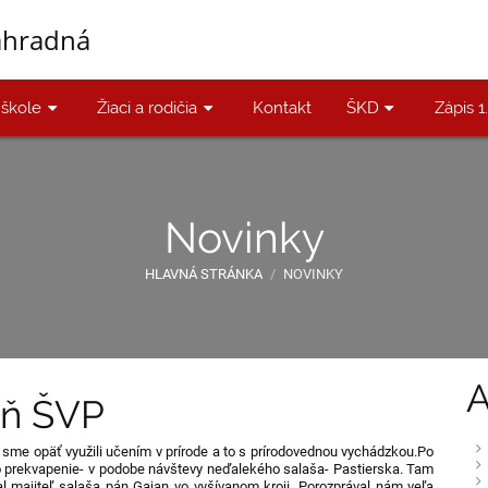
áhradná
 škole
Žiaci a rodičia
Kontakt
ŠKD
Zápis 1
Novinky
HLAVNÁ STRÁNKA
/
NOVINKY
A
eň ŠVP
sme opäť využili učením v prírode a to s prírodovednou vychádzkou.Po
o prekvapenie- v podobe návštevy neďalekého salaša- Pastierska. Tam
l majiteľ salaša pán Gajan vo vyšívanom kroji. Porozprával nám veľa