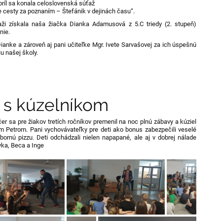
príl sa konala celoslovenská súťaž
e cesty za poznaním – Štefánik v dejinách času“.
aži získala naša žiačka Dianka Adamusová z 5.C triedy (2. stupeň)
nie.
anke a zároveň aj pani učiteľke Mgr. Ivete Sarvašovej za ich úspešnú
u našej školy.
 s kúzelníkom
er sa pre žiakov tretích ročníkov premenil na noc plnú zábavy a kúziel
m Petrom. Pani vychovávateľky pre deti ako bonus zabezpečili veselé
bornú pizzu. Deti odchádzali nielen napapané, ale aj v dobrej nálade
vka, Beca a Inge