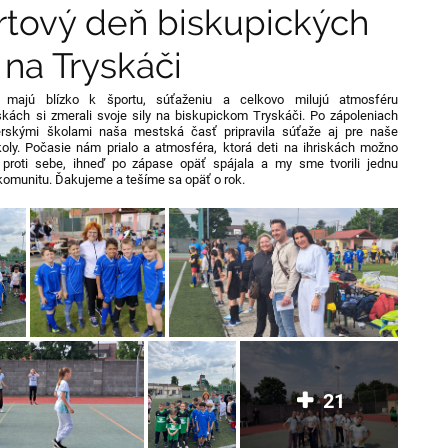
rtový deň biskupických
 na Tryskáči
é majú blízko k športu, súťaženiu a celkovo milujú atmosféru
skách si zmerali svoje sily na biskupickom Tryskáči. Po zápoleniach
rskými školami naša mestská časť pripravila súťaže aj pre naše
oly. Počasie nám prialo a atmosféra, ktorá deti na ihriskách možno
 proti sebe, ihneď po zápase opäť spájala a my sme tvorili jednu
komunitu. Ďakujeme a tešíme sa opäť o rok.
21