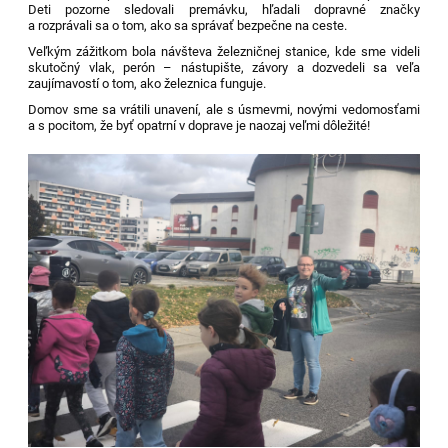
Deti pozorne sledovali premávku, hľadali dopravné značky
a rozprávali sa o tom, ako sa správať bezpečne na ceste.
Veľkým zážitkom bola návšteva železničnej stanice, kde sme videli
skutočný vlak, perón – nástupište, závory a dozvedeli sa veľa
zaujímavostí o tom, ako železnica funguje.
Domov sme sa vrátili unavení, ale s úsmevmi, novými vedomosťami
a s pocitom, že byť opatrní v doprave je naozaj veľmi dôležité!