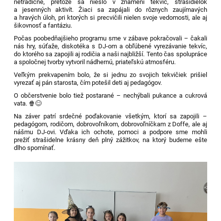
netradične, pretože sa nieslo v znamení
tekvíc, strašidielok
a jesenných aktivít
. Žiaci sa zapájali do rôznych
zaujímavých
a hravých úloh
, pri ktorých si precvičili nielen svoje vedomosti, ale aj
šikovnosť a fantáziu.
Počas
poobedňajšieho programu
sme v zábave pokračovali – čakali
nás
hry, súťaže, diskotéka s DJ-om
a obľúbené
vyrezávanie tekvíc
,
do ktorého sa zapojili aj rodičia a naši najbližší. Tento čas spolupráce
a spoločnej tvorby vytvoril nádhernú, priateľskú atmosféru.
Veľkým prekvapením bolo, že si jednu zo svojich tekvičiek prišiel
vyrezať aj
pán starosta
, čím potešil deti aj pedagógov.
O občerstvenie bolo tiež postarané – nechýbali
pukance a cukrová
vata
. 🍿😊
Na záver patrí
srdečné poďakovanie všetkým, ktorí sa zapojili
–
pedagógom, rodičom, dobrovoľníkom, dobrovoľníčkam z Doffe, ale aj
nášmu DJ-ovi. Vďaka ich ochote, pomoci a podpore sme mohli
prežiť
strašidelne krásny deň plný zážitkov
, na ktorý budeme ešte
dlho spomínať.