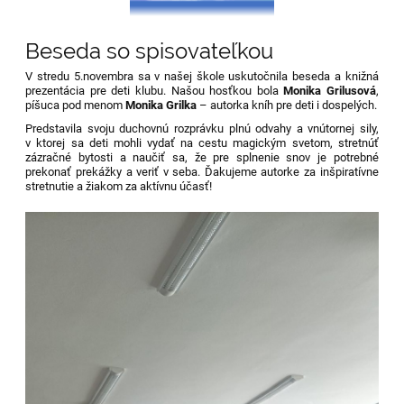
Beseda so spisovateľkou
V stredu 5.novembra
sa v našej škole uskutočnila beseda a knižná
prezentácia pre deti klubu. Našou hosťkou bola
Monika Grilusová
,
píšuca pod menom
Monika Grilka
– autorka kníh pre deti i dospelých.
Predstavila svoju duchovnú rozprávku plnú odvahy a vnútornej sily,
v ktorej sa deti mohli vydať na cestu magickým svetom, stretnúť
zázračné bytosti a naučiť sa, že pre splnenie snov je potrebné
prekonať prekážky a veriť v seba. Ďakujeme autorke za inšpiratívne
stretnutie a žiakom za aktívnu účasť!