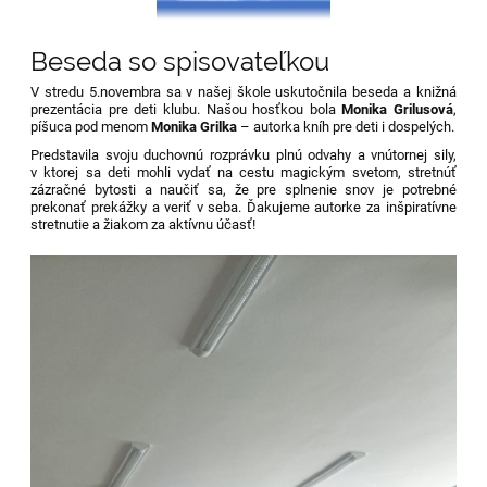
Beseda so spisovateľkou
V stredu 5.novembra
sa v našej škole uskutočnila beseda a knižná
prezentácia pre deti klubu. Našou hosťkou bola
Monika Grilusová
,
píšuca pod menom
Monika Grilka
– autorka kníh pre deti i dospelých.
Predstavila svoju duchovnú rozprávku plnú odvahy a vnútornej sily,
v ktorej sa deti mohli vydať na cestu magickým svetom, stretnúť
zázračné bytosti a naučiť sa, že pre splnenie snov je potrebné
prekonať prekážky a veriť v seba. Ďakujeme autorke za inšpiratívne
stretnutie a žiakom za aktívnu účasť!