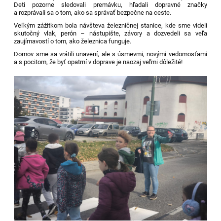
Deti pozorne sledovali premávku, hľadali dopravné značky
a rozprávali sa o tom, ako sa správať bezpečne na ceste.
Veľkým zážitkom bola návšteva železničnej stanice, kde sme videli
skutočný vlak, perón – nástupište, závory a dozvedeli sa veľa
zaujímavostí o tom, ako železnica funguje.
Domov sme sa vrátili unavení, ale s úsmevmi, novými vedomosťami
a s pocitom, že byť opatrní v doprave je naozaj veľmi dôležité!