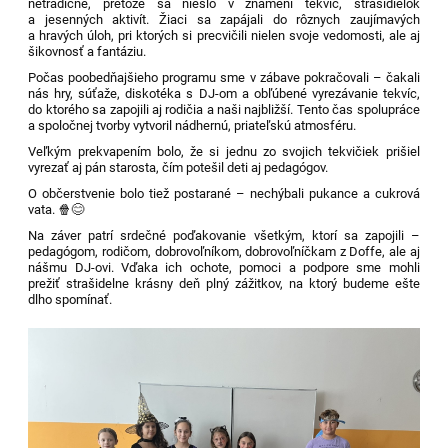
netradične, pretože sa nieslo v znamení
tekvíc, strašidielok
a jesenných aktivít
. Žiaci sa zapájali do rôznych
zaujímavých
a hravých úloh
, pri ktorých si precvičili nielen svoje vedomosti, ale aj
šikovnosť a fantáziu.
Počas
poobedňajšieho programu
sme v zábave pokračovali – čakali
nás
hry, súťaže, diskotéka s DJ-om
a obľúbené
vyrezávanie tekvíc
,
do ktorého sa zapojili aj rodičia a naši najbližší. Tento čas spolupráce
a spoločnej tvorby vytvoril nádhernú, priateľskú atmosféru.
Veľkým prekvapením bolo, že si jednu zo svojich tekvičiek prišiel
vyrezať aj
pán starosta
, čím potešil deti aj pedagógov.
O občerstvenie bolo tiež postarané – nechýbali
pukance a cukrová
vata
. 🍿😊
Na záver patrí
srdečné poďakovanie všetkým, ktorí sa zapojili
–
pedagógom, rodičom, dobrovoľníkom, dobrovoľníčkam z Doffe, ale aj
nášmu DJ-ovi. Vďaka ich ochote, pomoci a podpore sme mohli
prežiť
strašidelne krásny deň plný zážitkov
, na ktorý budeme ešte
dlho spomínať.