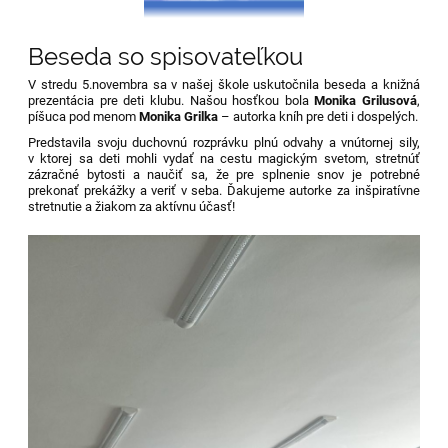
Beseda so spisovateľkou
V stredu 5.novembra
sa v našej škole uskutočnila beseda a knižná
prezentácia pre deti klubu. Našou hosťkou bola
Monika Grilusová
,
píšuca pod menom
Monika Grilka
– autorka kníh pre deti i dospelých.
Predstavila svoju duchovnú rozprávku plnú odvahy a vnútornej sily,
v ktorej sa deti mohli vydať na cestu magickým svetom, stretnúť
zázračné bytosti a naučiť sa, že pre splnenie snov je potrebné
prekonať prekážky a veriť v seba. Ďakujeme autorke za inšpiratívne
stretnutie a žiakom za aktívnu účasť!