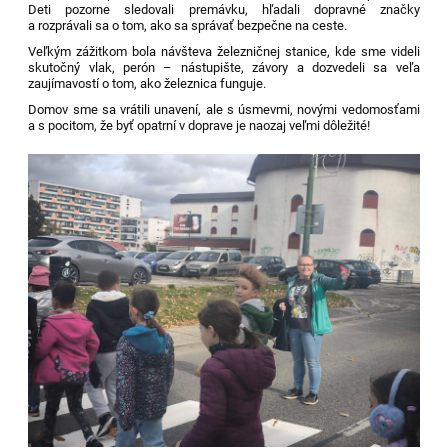
Deti pozorne sledovali premávku, hľadali dopravné značky
a rozprávali sa o tom, ako sa správať bezpečne na ceste.
Veľkým zážitkom bola návšteva železničnej stanice, kde sme videli
skutočný vlak, perón – nástupište, závory a dozvedeli sa veľa
zaujímavostí o tom, ako železnica funguje.
Domov sme sa vrátili unavení, ale s úsmevmi, novými vedomosťami
a s pocitom, že byť opatrní v doprave je naozaj veľmi dôležité!