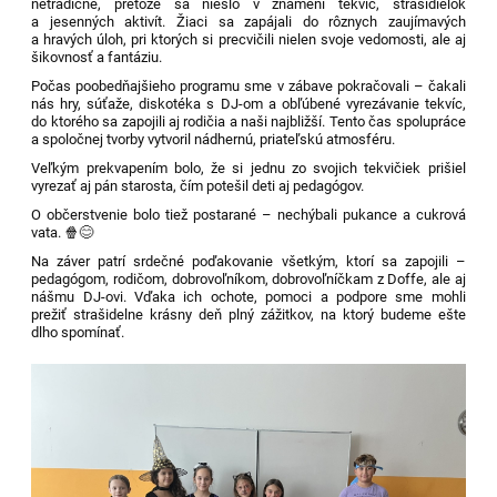
netradične, pretože sa nieslo v znamení
tekvíc, strašidielok
a jesenných aktivít
. Žiaci sa zapájali do rôznych
zaujímavých
a hravých úloh
, pri ktorých si precvičili nielen svoje vedomosti, ale aj
šikovnosť a fantáziu.
Počas
poobedňajšieho programu
sme v zábave pokračovali – čakali
nás
hry, súťaže, diskotéka s DJ-om
a obľúbené
vyrezávanie tekvíc
,
do ktorého sa zapojili aj rodičia a naši najbližší. Tento čas spolupráce
a spoločnej tvorby vytvoril nádhernú, priateľskú atmosféru.
Veľkým prekvapením bolo, že si jednu zo svojich tekvičiek prišiel
vyrezať aj
pán starosta
, čím potešil deti aj pedagógov.
O občerstvenie bolo tiež postarané – nechýbali
pukance a cukrová
vata
. 🍿😊
Na záver patrí
srdečné poďakovanie všetkým, ktorí sa zapojili
–
pedagógom, rodičom, dobrovoľníkom, dobrovoľníčkam z Doffe, ale aj
nášmu DJ-ovi. Vďaka ich ochote, pomoci a podpore sme mohli
prežiť
strašidelne krásny deň plný zážitkov
, na ktorý budeme ešte
dlho spomínať.